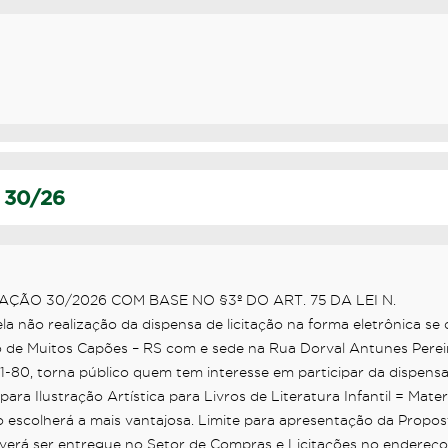
 30/26
ÇÃO 30/2026 COM BASE NO §3º DO ART. 75 DA LEI N.
a não realização da dispensa de licitação na forma eletrônica se 
pio de Muitos Capões – RS com e sede na Rua Dorval Antunes Perei
01-80, torna público quem tem interesse em participar da dispens
stração Artística para Livros de Literatura Infantil = Materi
 escolherá a mais vantajosa. Limite para apresentação da Propos
everá ser entregue no Setor de Compras e Licitações no endereço