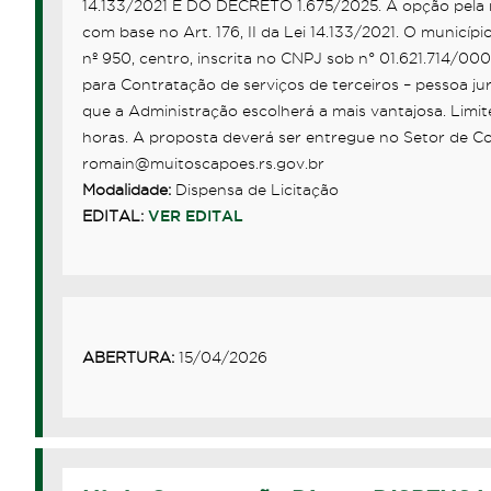
14.133/2021 E DO DECRETO 1.675/2025. A opção pela nã
com base no Art. 176, II da Lei 14.133/2021. O municí
nº 950, centro, inscrita no CNPJ sob n° 01.621.714/00
para Contratação de serviços de terceiros – pessoa ju
que a Administração escolherá a mais vantajosa. Limi
horas. A proposta deverá ser entregue no Setor de Co
romain@muitoscapoes.rs.gov.br
Modalidade:
Dispensa de Licitação
EDITAL:
VER EDITAL
ABERTURA:
15/04/2026