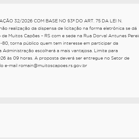
ÇÃO 32/2026 COM BASE NO §3º DO ART. 75 DA LEI N.
o realização da dispensa de licitação na forma eletrônica se dá
pio de Muitos Capões – RS com e sede na Rua Dorval Antunes Perei
1-80, torna público quem tem interesse em participar da
ministração escolherá a mais vantajosa. Limite para
026 às 09 horas. A proposta deverá ser entregue no Setor de
lo e-mail romain@muitoscapoes.rs.gov.br