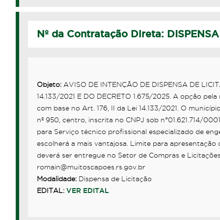
Nº da Contratação Direta: DISPENSA
Objeto:
AVISO DE INTENÇÃO DE DISPENSA DE LICITA
14.133/2021 E DO DECRETO 1.675/2025. A opção pela nã
com base no Art. 176, II da Lei 14.133/2021. O municí
nº 950, centro, inscrita no CNPJ sob n°01.621.714/000
para Serviço técnico profissional especializado de e
escolherá a mais vantajosa. Limite para apresentação
deverá ser entregue no Setor de Compras e Licitações
romain@muitoscapoes.rs.gov.br
Modalidade:
Dispensa de Licitação
EDITAL:
VER EDITAL