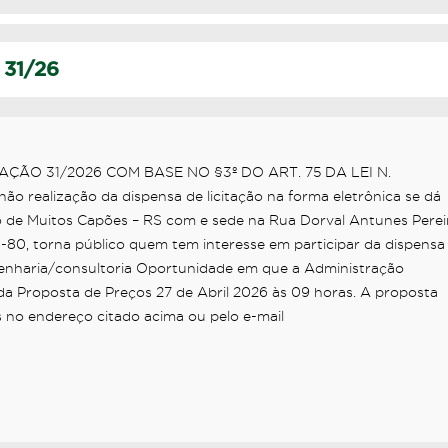
 31/26
ÇÃO 31/2026 COM BASE NO §3º DO ART. 75 DA LEI N.
o realização da dispensa de licitação na forma eletrônica se dá
pio de Muitos Capões – RS com e sede na Rua Dorval Antunes Perei
1-80, torna público quem tem interesse em participar da dispensa
ngenharia/consultoria Oportunidade em que a Administração
 da Proposta de Preços 27 de Abril 2026 às 09 horas. A proposta
 no endereço citado acima ou pelo e-mail