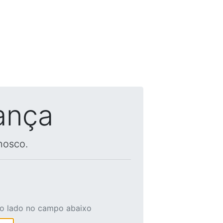
ança
nosco.
ao lado no campo abaixo