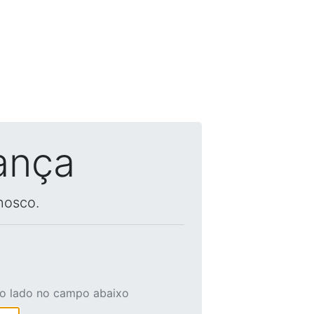
ança
nosco.
ao lado no campo abaixo